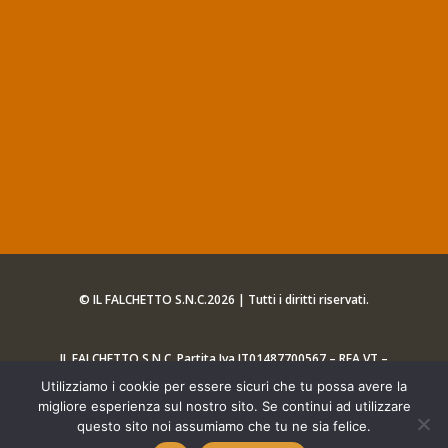
© IL FALCHETTO S.N.C.2026 | Tutti i diritti riservati.
IL FALCHETTO S.N.C. Partita Iva IT01487700567 – REA VT –
89566
Utilizziamo i cookie per essere sicuri che tu possa avere la
migliore esperienza sul nostro sito. Se continui ad utilizzare
questo sito noi assumiamo che tu ne sia felice.
Web Agency
[iQ] DESIGN