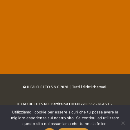
© IL FALCHETTO S.N.C.2026 | Tutti i diritti riservati.
IL FALCHETTO S.N.C. Partita Iva IT01487700567 – REA VT –
89566
Utilizziamo i cookie per essere sicuri che tu possa avere la
migliore esperienza sul nostro sito. Se continui ad utilizzare
questo sito noi assumiamo che tu ne sia felice.
Web Agency
[iQ] DESIGN