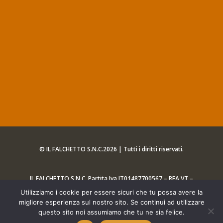
© IL FALCHETTO S.N.C.2026 | Tutti i diritti riservati.
IL FALCHETTO S.N.C. Partita Iva IT01487700567 – REA VT –
89566
Utilizziamo i cookie per essere sicuri che tu possa avere la
migliore esperienza sul nostro sito. Se continui ad utilizzare
questo sito noi assumiamo che tu ne sia felice.
Web Agency
[iQ] DESIGN